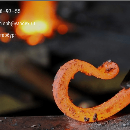
86‒97‒55
zh.spb@yandex.ru
етербург